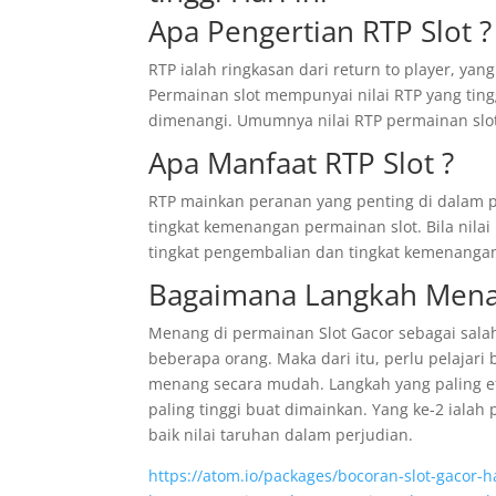
Apa Pengertian RTP Slot ?
RTP ialah ringkasan dari return to player, ya
Permainan slot mempunyai nilai RTP yang tin
dimenangi. Umumnya nilai RTP permainan slot
Apa Manfaat RTP Slot ?
RTP mainkan peranan yang penting di dalam p
tingkat kemenangan permainan slot. Bila nilai
tingkat pengembalian dan tingkat kemenangan
Bagaimana Langkah Menan
Menang di permainan Slot Gacor sebagai sal
beberapa orang. Maka dari itu, perlu pelajari
menang secara mudah. Langkah yang paling efis
paling tinggi buat dimainkan. Yang ke-2 ialah 
baik nilai taruhan dalam perjudian.
https://atom.io/packages/bocoran-slot-gacor-h