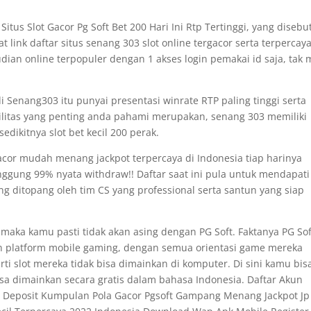
itus Slot Gacor Pg Soft Bet 200 Hari Ini Rtp Tertinggi, yang disebu
at link daftar situs senang 303 slot online tergacor serta terpercay
udian online terpopuler dengan 1 akses login pemakai id saja, tak 
i Senang303 itu punyai presentasi winrate RTP paling tinggi serta
abilitas yang penting anda pahami merupakan, senang 303 memiliki
edikitnya slot bet kecil 200 perak.
gacor mudah menang jackpot terpercaya di Indonesia tiap harinya
tanggung 99% nyata withdraw!! Daftar saat ini pula untuk mendapati
g ditopang oleh tim CS yang professional serta santun yang siap
 maka kamu pasti tidak akan asing dengan PG Soft. Faktanya PG Sof
n platform mobile gaming, dengan semua orientasi game mereka
arti slot mereka tidak bisa dimainkan di komputer. Di sini kamu bis
a dimainkan secara gratis dalam bahasa Indonesia. Daftar Akun
o Deposit Kumpulan Pola Gacor Pgsoft Gampang Menang Jackpot Jp