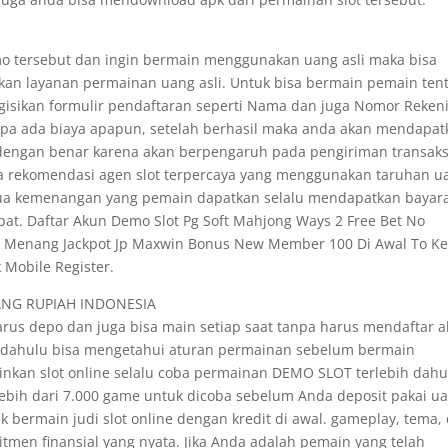
 tersebut dan ingin bermain menggunakan uang asli maka bisa
an layanan permainan uang asli. Untuk bisa bermain pemain ten
isikan formulir pendaftaran seperti Nama dan juga Nomor Reken
npa ada biaya apapun, setelah berhasil maka anda akan mendapat
engan benar karena akan berpengaruh pada pengiriman transaks
pa rekomendasi agen slot terpercaya yang menggunakan taruhan u
semua kemenangan yang pemain dapatkan selalu mendapatkan bayar
pat. Daftar Akun Demo Slot Pg Soft Mahjong Ways 2 Free Bet No
 Menang Jackpot Jp Maxwin Bonus New Member 100 Di Awal To Ke
Mobile Register.
ANG RUPIAH INDONESIA
arus depo dan juga bisa main setiap saat tanpa harus mendaftar a
ih dahulu bisa mengetahui aturan permainan sebelum bermain
kan slot online selalu coba permainan DEMO SLOT terlebih dahu
 lebih dari 7.000 game untuk dicoba sebelum Anda deposit pakai u
bermain judi slot online dengan kredit di awal. gameplay, tema,
en finansial yang nyata. Jika Anda adalah pemain yang telah