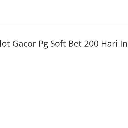
lot Gacor Pg Soft Bet 200 Hari In