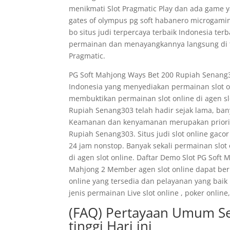
menikmati Slot Pragmatic Play dan ada game ya
gates of olympus pg soft habanero microgaming
bo situs judi terpercaya terbaik Indonesia t
permainan dan menayangkannya langsung di te
Pragmatic.
PG Soft Mahjong Ways Bet 200 Rupiah Senang30
Indonesia yang menyediakan permainan slot on
membuktikan permainan slot online di agen s
Rupiah Senang303 telah hadir sejak lama, ban
Keamanan dan kenyamanan merupakan prioritas 
Rupiah Senang303. Situs judi slot online gac
24 jam nonstop. Banyak sekali permainan slot o
di agen slot online. Daftar Demo Slot PG Soft
Mahjong 2 Member agen slot online dapat berm
online yang tersedia dan pelayanan yang baik
jenis permainan Live slot online , poker onlin
(FAQ) Pertayaan Umum Sep
tinggi Hari ini